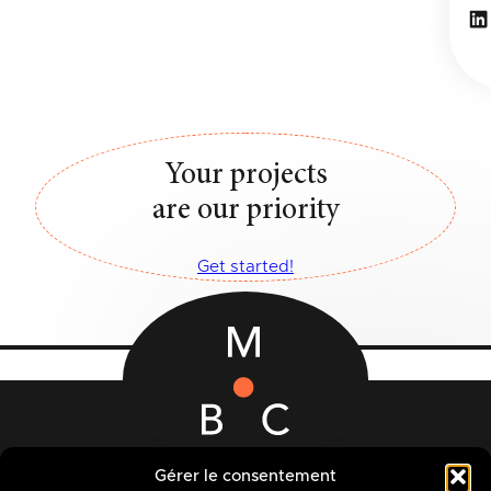
Li
Your projects
are our priority
Get started!
12-14 Rue des Quatre Fils Aymon
Gérer le consentement
B-7000 MONS