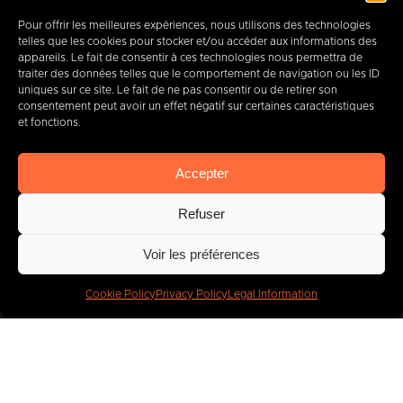
Pour offrir les meilleures expériences, nous utilisons des technologies
telles que les cookies pour stocker et/ou accéder aux informations des
appareils. Le fait de consentir à ces technologies nous permettra de
traiter des données telles que le comportement de navigation ou les ID
+32 (0) 65 39 95 70
uniques sur ce site. Le fait de ne pas consentir ou de retirer son
consentement peut avoir un effet négatif sur certaines caractéristiques
et fonctions.
info@imbc.be
Accepter
Refuser
Today, partner
to
Voir les préférences
400
companies
.
Cookie Policy
Privacy Policy
Legal Information