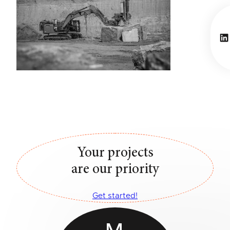
Li
Your projects
are our priority
Get started!