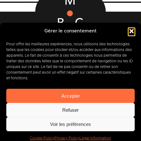
Gérer le consentement
12-14 Rue des Quatre Fils Aymon
B-7000 MONS
Pour offrir les meilleures expériences, nous utilisons des technologies
telles que les cookies pour stocker et/ou accéder aux informations des
appareils. Le fait de consentir à ces technologies nous permettra de
traiter des données telles que le comportement de navigation ou les ID
uniques sur ce site. Le fait de ne pas consentir ou de retirer son
+32 (0) 65 39 95 70
consentement peut avoir un effet négatif sur certaines caractéristiques
et fonctions.
Accepter
info@imbc.be
Refuser
Voir les préférences
Today, partner
to
400
companies
.
Cookie Policy
Privacy Policy
Legal Information