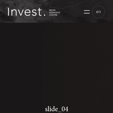
Skip
to
en
content
slide_04