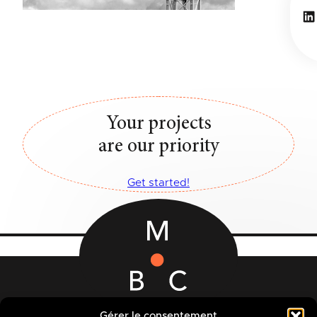
Li
Your projects
are our priority
Get started!
12-14 Rue des Quatre Fils Aymon
Gérer le consentement