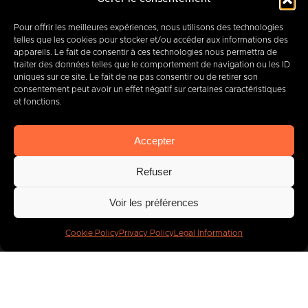
B-7000 MONS
Pour offrir les meilleures expériences, nous utilisons des technologies
telles que les cookies pour stocker et/ou accéder aux informations des
appareils. Le fait de consentir à ces technologies nous permettra de
traiter des données telles que le comportement de navigation ou les ID
+32 (0) 65 39 95 70
uniques sur ce site. Le fait de ne pas consentir ou de retirer son
consentement peut avoir un effet négatif sur certaines caractéristiques
et fonctions.
info@imbc.be
Accepter
Refuser
Today, partner
to
Voir les préférences
400
companies
.
Cookie Policy
Privacy Policy
Legal Information