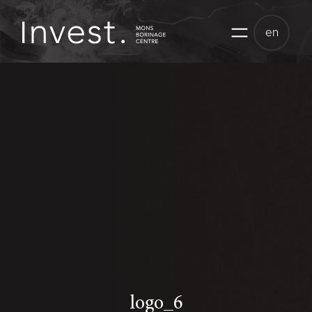
Skip
to
en
content
logo_6