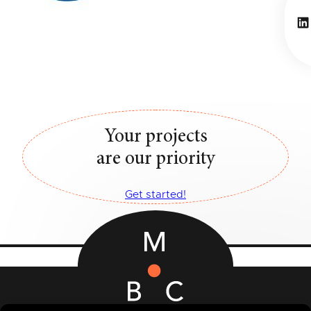
Li
Your projects
are our priority
Get started!