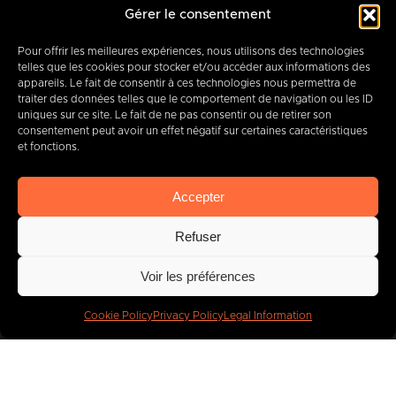
12-14 Rue des Quatre Fils Aymon
Gérer le consentement
B-7000 MONS
Pour offrir les meilleures expériences, nous utilisons des technologies
telles que les cookies pour stocker et/ou accéder aux informations des
appareils. Le fait de consentir à ces technologies nous permettra de
traiter des données telles que le comportement de navigation ou les ID
+32 (0) 65 39 95 70
uniques sur ce site. Le fait de ne pas consentir ou de retirer son
consentement peut avoir un effet négatif sur certaines caractéristiques
et fonctions.
info@imbc.be
Accepter
Refuser
Today, partner
to
Voir les préférences
400
companies
.
Cookie Policy
Privacy Policy
Legal Information