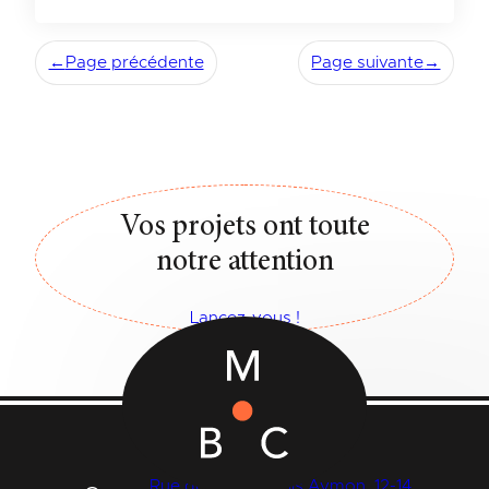
←
Page précédente
Page suivante
→
Vos projets ont toute
notre attention
Lancez-vous !
Rue des Quatre Fils Aymon, 12-14