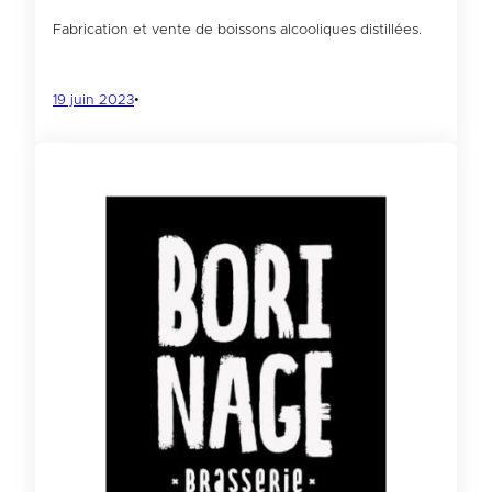
Fabrication et vente de boissons alcooliques distillées.
19 juin 2023
•