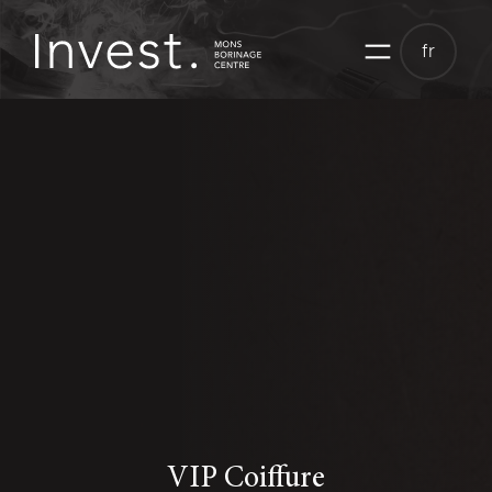
Aller
au
fr
contenu
VIP Coiffure