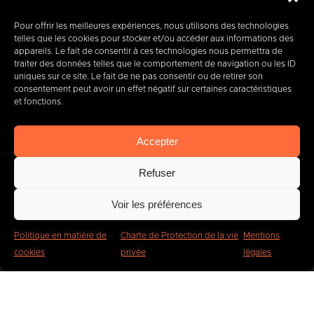
+32 (0) 65 39 95 70
Pour offrir les meilleures expériences, nous utilisons des technologies
telles que les cookies pour stocker et/ou accéder aux informations des
appareils. Le fait de consentir à ces technologies nous permettra de
traiter des données telles que le comportement de navigation ou les ID
info@imbc.be
uniques sur ce site. Le fait de ne pas consentir ou de retirer son
consentement peut avoir un effet négatif sur certaines caractéristiques
et fonctions.
Aujourd’hui, partenaire
de
Accepter
400
entreprises
.
Refuser
Voir les préférences
Politique en matière de
Charte de Protection de la vie
Mentions
cookies
privée
légales
IMBC
Légal
Cookies
Vie privée
Plaintes et signalements