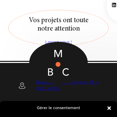
Li
Vos projets ont toute
notre attention
Lancez-vous !
Rue des Quatre Fils Aymon, 12-14
7000 MONS
Gérer le consentement
+32 (0) 65 39 95 70