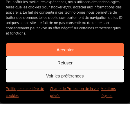
Pour offrir les meilleures expériences, nous utilisons des technologies
telles que les cookies pour stocker et/ou accéder aux informations des
appareils. Le fait de consentir à ces technologies nous permettra de
traiter des données telles que le comportement de navigation ou les ID
info@imbc.be
uniques sur ce site. Le fait de ne pas consentir ou de retirer son
consentement peut avoir un effet négatif sur certaines caractéristiques
et fonctions.
Aujourd’hui, partenaire
de
Accepter
400
entreprises
.
Refuser
Voir les préférences
Politique en matière de
Charte de Protection de la vie
Mentions
cookies
privée
légales
IMBC
Légal
Cookies
Vie privée
Plaintes et signalements