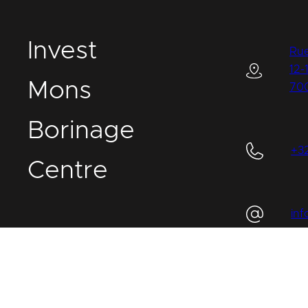
I
nvest
Rue
12-
M
ons
70
B
orinage
+3
C
entre
in