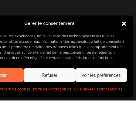
Gérer le consentement
meilleures expériences, nous utilisons des technologies telles que les
cker et/ou accéder aux informations des appareils. Le fait de consentir à
d’hui, partenaire
s nous permettra de traiter des données telles que le comportement de
 ID uniques sur ce site. Le fait de ne pas consentir ou de retirer son
entreprises
.
t avoir un effet négatif sur certaines caractéristiques et fonctions.
pter
Refuser
Voir les préférences
matière de cookies
Charte de Protection de la vie privée
Mentions légales