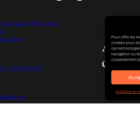
 des Quatre Fils Aymon,
14
Pour offrir les 
00 MONS
cookies pour sto
Aujour
ces technologie
navigation ou les
de
400
consentement peu
2 (0) 65 39 95 70
Acce
Politique en 
fo@imbc.be