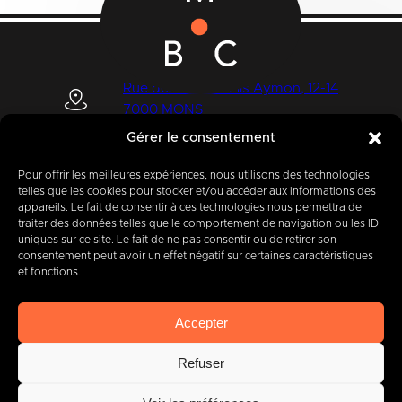
Rue des Quatre Fils Aymon, 12-14
7000 MONS
Gérer le consentement
Pour offrir les meilleures expériences, nous utilisons des technologies
+32 (0) 65 39 95 70
telles que les cookies pour stocker et/ou accéder aux informations des
appareils. Le fait de consentir à ces technologies nous permettra de
traiter des données telles que le comportement de navigation ou les ID
uniques sur ce site. Le fait de ne pas consentir ou de retirer son
consentement peut avoir un effet négatif sur certaines caractéristiques
info@imbc.be
et fonctions.
Accepter
Aujourd’hui, partenaire
de
Refuser
400
entreprises
.