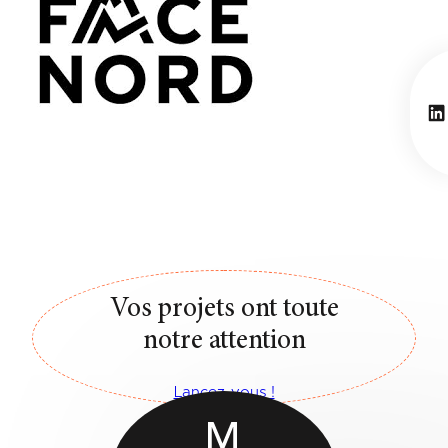
Li
Vos projets ont toute
notre attention
Lancez-vous !