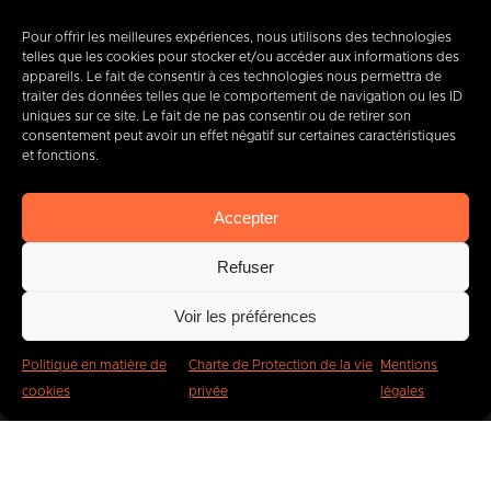
+32 (0) 65 39 95 70
Pour offrir les meilleures expériences, nous utilisons des technologies
telles que les cookies pour stocker et/ou accéder aux informations des
appareils. Le fait de consentir à ces technologies nous permettra de
traiter des données telles que le comportement de navigation ou les ID
info@imbc.be
uniques sur ce site. Le fait de ne pas consentir ou de retirer son
consentement peut avoir un effet négatif sur certaines caractéristiques
et fonctions.
Aujourd’hui, partenaire
de
Accepter
400
entreprises
.
Refuser
Voir les préférences
Politique en matière de
Charte de Protection de la vie
Mentions
cookies
privée
légales
IMBC
Légal
Cookies
Vie privée
Plaintes et signalements