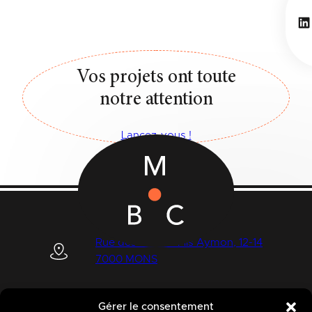
Li
Vos projets ont toute
notre attention
Lancez-vous !
Rue des Quatre Fils Aymon, 12-14
7000 MONS
Gérer le consentement