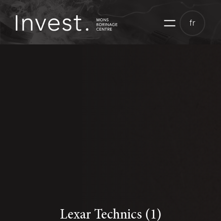
Aller
au
fr
contenu
Lexar Technics (1)