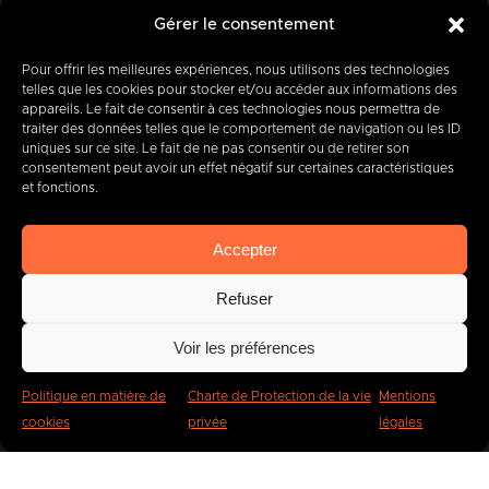
Gérer le consentement
+32 (0) 65 39 95 70
Pour offrir les meilleures expériences, nous utilisons des technologies
telles que les cookies pour stocker et/ou accéder aux informations des
appareils. Le fait de consentir à ces technologies nous permettra de
traiter des données telles que le comportement de navigation ou les ID
uniques sur ce site. Le fait de ne pas consentir ou de retirer son
info@imbc.be
consentement peut avoir un effet négatif sur certaines caractéristiques
et fonctions.
Accepter
Aujourd’hui, partenaire
de
400
entreprises
.
Refuser
Voir les préférences
Politique en matière de
Charte de Protection de la vie
Mentions
cookies
privée
légales
IMBC
Légal
Cookies
Vie privée