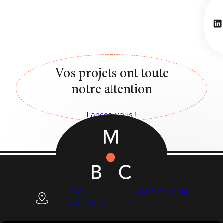
Li
Vos projets ont toute
notre attention
Lancez-vous !
Rue des Quatre Fils Aymon, 12-14
7000 MONS