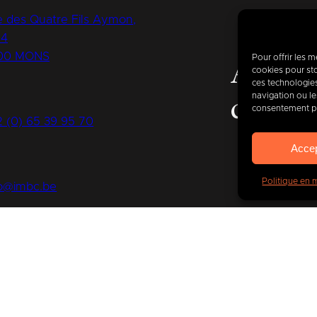
 des Quatre Fils Aymon,
14
00 MONS
Pour offrir les 
Aujour
cookies pour sto
ces technologie
navigation ou les
de
400
consentement peu
2 (0) 65 39 95 70
Acce
Politique en 
fo@imbc.be
s