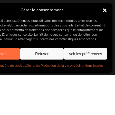
Gérer le consentement
meilleures expériences, nous utilisons des technologies telles que les
d’hui, partenaire
cker et/ou accéder aux informations des appareils. Le fait de consentir à
s nous permettra de traiter des données telles que le comportement de
 ID uniques sur ce site. Le fait de ne pas consentir ou de retirer son
entreprises
.
t avoir un effet négatif sur certaines caractéristiques et fonctions.
pter
Refuser
Voir les préférences
matière de cookies
Charte de Protection de la vie privée
Mentions légales