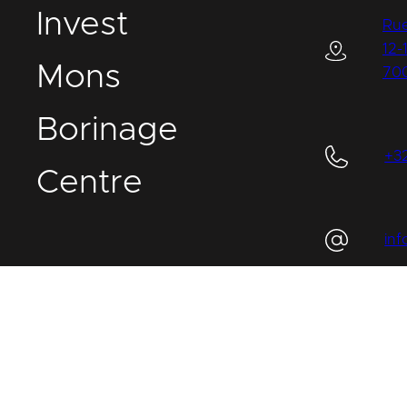
I
nvest
Rue
12-
M
ons
70
B
orinage
+3
C
entre
in
IMBC
Légal
Cookies
Vie privée
Plaintes et signalement