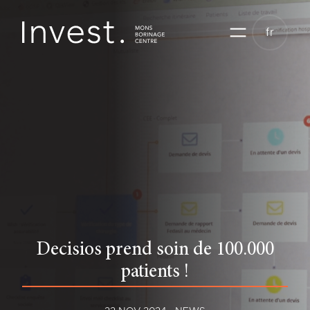
Aller
au
fr
contenu
Decisios prend soin de 100.000
patients !