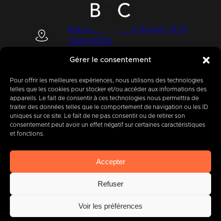
Rue des Quatre Fils Aymon, 12-14
7000 MONS
Gérer le consentement
Pour offrir les meilleures expériences, nous utilisons des technologies
+32 (0) 65 39 95 70
telles que les cookies pour stocker et/ou accéder aux informations des
appareils. Le fait de consentir à ces technologies nous permettra de
traiter des données telles que le comportement de navigation ou les ID
uniques sur ce site. Le fait de ne pas consentir ou de retirer son
consentement peut avoir un effet négatif sur certaines caractéristiques
info@imbc.be
et fonctions.
Accepter
Aujourd’hui, partenaire
de
Refuser
400
entreprises
.
Voir les préférences