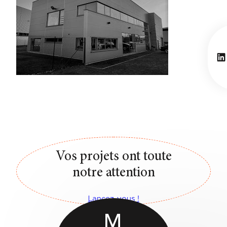
Li
Vos projets ont toute
notre attention
Lancez-vous !