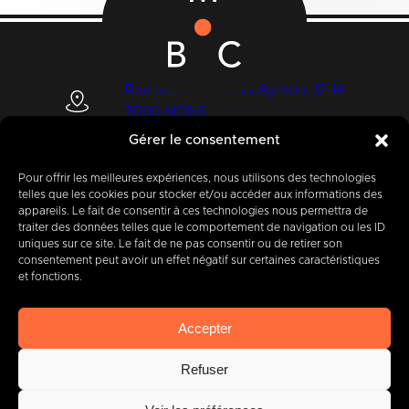
Rue des Quatre Fils Aymon, 12-14
7000 MONS
Gérer le consentement
Pour offrir les meilleures expériences, nous utilisons des technologies
+32 (0) 65 39 95 70
telles que les cookies pour stocker et/ou accéder aux informations des
appareils. Le fait de consentir à ces technologies nous permettra de
traiter des données telles que le comportement de navigation ou les ID
uniques sur ce site. Le fait de ne pas consentir ou de retirer son
consentement peut avoir un effet négatif sur certaines caractéristiques
info@imbc.be
et fonctions.
Accepter
Aujourd’hui, partenaire
de
Refuser
400
entreprises
.