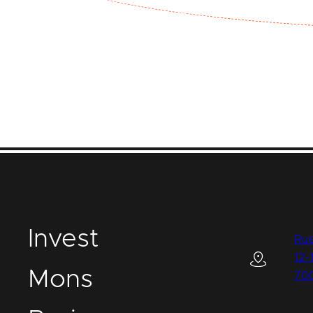
I
nvest
Rue
12-
M
ons
70