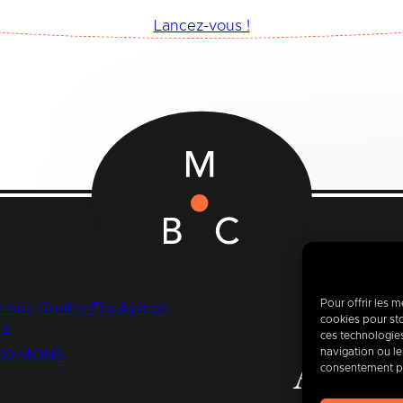
Lancez-vous !
Pour offrir les 
 des Quatre Fils Aymon,
cookies pour sto
14
ces technologie
navigation ou les
00 MONS
Aujour
consentement peu