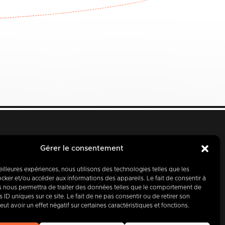
Gérer le consentement
meilleures expériences, nous utilisons des technologies telles que les
cker et/ou accéder aux informations des appareils. Le fait de consentir à
s nous permettra de traiter des données telles que le comportement de
 ID uniques sur ce site. Le fait de ne pas consentir ou de retirer son
d’hui, partenaire
t avoir un effet négatif sur certaines caractéristiques et fonctions.