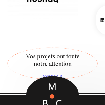
Li
Vos projets ont toute
notre attention
Lancez-vous !