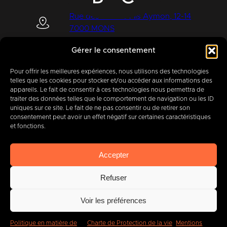
Rue des Quatre Fils Aymon, 12-14
7000 MONS
Gérer le consentement
Pour offrir les meilleures expériences, nous utilisons des technologies
+32 (0) 65 39 95 70
telles que les cookies pour stocker et/ou accéder aux informations des
appareils. Le fait de consentir à ces technologies nous permettra de
traiter des données telles que le comportement de navigation ou les ID
uniques sur ce site. Le fait de ne pas consentir ou de retirer son
consentement peut avoir un effet négatif sur certaines caractéristiques
info@imbc.be
et fonctions.
Accepter
Aujourd’hui, partenaire
de
Refuser
400
entreprises
.
Voir les préférences
Politique en matière de
Charte de Protection de la vie
Mentions