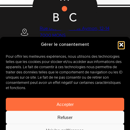
Rue des Quatre Fils Aymon, 12-14
7000 MONS
Gérer le consentement
Pour offrir les meilleures expériences, nous utilisons des technologies
+32 (0) 65 39 95 70
telles que les cookies pour stocker et/ou accéder aux informations des
appareils. Le fait de consentir à ces technologies nous permettra de
traiter des données telles que le comportement de navigation ou les ID
uniques sur ce site. Le fait de ne pas consentir ou de retirer son
consentement peut avoir un effet négatif sur certaines caractéristiques
info@imbc.be
et fonctions.
Accepter
Aujourd’hui, partenaire
de
Refuser
400
entreprises
.