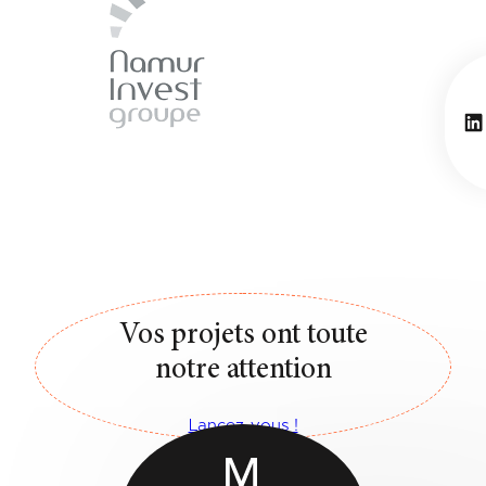
Li
Vos projets ont toute
notre attention
Lancez-vous !