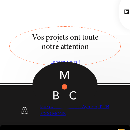
Li
Vos projets ont toute
notre attention
Lancez-vous !
Rue des Quatre Fils Aymon, 12-14
7000 MONS