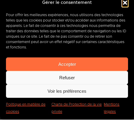
Gérer le consentement
+32 (0) 65 39 95 70
Pour offrir les meilleures expériences, nous utilisons des technologies
telles que les cookies pour stocker et/ou accéder aux informations des
appareils. Le fait de consentir à ces technologies nous permettra de
traiter des données telles que le comportement de navigation ou les ID
info@imbc.be
uniques sur ce site. Le fait de ne pas consentir ou de retirer son
consentement peut avoir un effet négatif sur certaines caractéristiques
et fonctions.
Aujourd’hui, partenaire
de
Accepter
400
entreprises
.
Refuser
Voir les préférences
Politique en matière de
Charte de Protection de la vie
Mentions
cookies
privée
légales
IMBC
Légal
Cookies
Vie privée
Plaintes et signalements