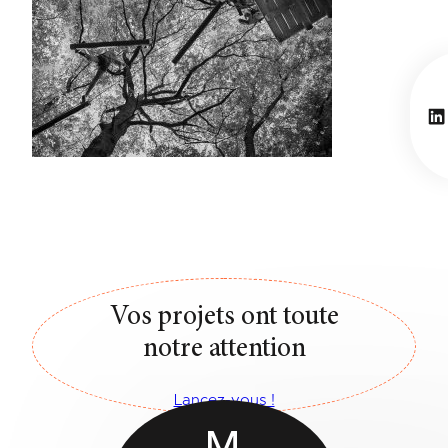
Li
Vos projets ont toute
notre attention
Lancez-vous !