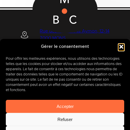
Rue des Quatre Fils Aymon, 12-14
7000 MONS
Gérer le consentement
Pour offrir les meilleures expériences, nous utilisons des technologies
+32 (0) 65 39 95 70
telles que les cookies pour stocker et/ou accéder aux informations des
appareils. Le fait de consentir à ces technologies nous permettra de
traiter des données telles que le comportement de navigation ou les ID
uniques sur ce site. Le fait de ne pas consentir ou de retirer son
consentement peut avoir un effet négatif sur certaines caractéristiques
info@imbc.be
et fonctions.
Accepter
Aujourd’hui, partenaire
de
Refuser
400
entreprises
.