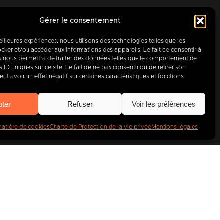
Gérer le consentement
meilleures expériences, nous utilisons des technologies telles que les
d’hui, partenaire
cker et/ou accéder aux informations des appareils. Le fait de consentir à
s nous permettra de traiter des données telles que le comportement de
 ID uniques sur ce site. Le fait de ne pas consentir ou de retirer son
entreprises
.
t avoir un effet négatif sur certaines caractéristiques et fonctions.
pter
Refuser
Voir les préférences
matière de cookies
Charte de Protection de la vie privée
Mentions légales