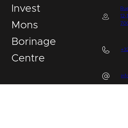
I
nvest
Rue
12-
M
ons
70
B
orinage
+3
C
entre
in
IMBC
Légal
Cookies
Vie privée
Plaintes et signalement