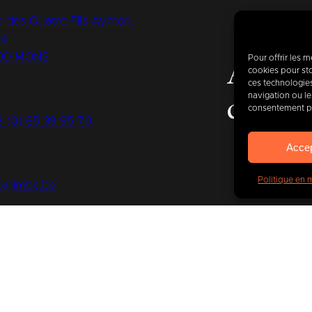
 des Quatre Fils Aymon,
14
00 MONS
Pour offrir les 
Aujour
cookies pour sto
ces technologie
navigation ou les
de
400
consentement peu
2 (0) 65 39 95 70
Acce
Politique en 
fo@imbc.be
s