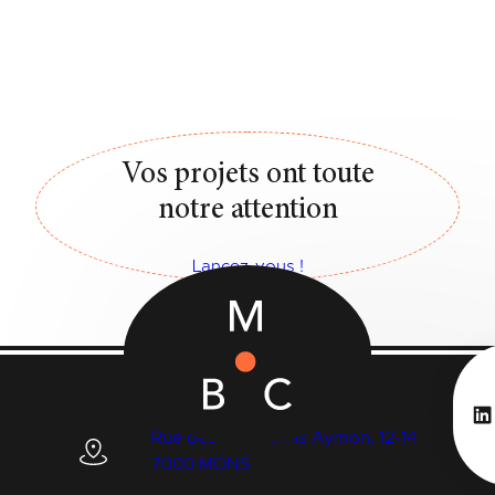
Vos projets ont toute
notre attention
Lancez-vous !
Li
Rue des Quatre Fils Aymon, 12-14
7000 MONS